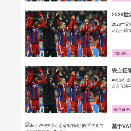
境》**
2026
2026世
泛起一阵
2026世界
杯：超级
星身价洗
铁血征
的关键节
#铁血征
久久无法
铁血征途
北美巅峰
战
基于V