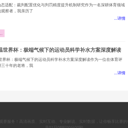
术动态适配：裁判配置优化与判罚精度提升机制研究作为一名深耕体育领域
的观察者，我亲历了
...详情
技
配
置
6高温世界杯：极端气候下的运动员科学补水方案深度解读
罚
机
高温世界杯：极端气候下的运动员科学补水方案深度解读作为一位在体育评
耕三十年的老将，我
...详情
极
的
六强暗战：中北美世预赛的隐形角力
学
深
强暗战：中北美世预赛的隐形角力在中北美及加勒比海地区的世界杯预选
，聚光灯总是习惯性地
观赛服务！高清画质、实时互动、专业解说、实时数据，让你畅享比赛的每
月01日08时00分00秒
...详情