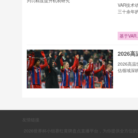
VAR技
三十余年
基于VAR
术动态适
的裁判配
202
优化与判
精度提升
2026
制研究
估领域深
2026高温
世界杯：
端气候下
加勒比
运动员科
友情链接
补水方案
加勒比六
度解读
赛舞台上
2026世界杯小组赛红黄牌盘点直播平台，为你提供全方位的