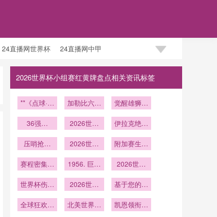
24直播网世界杯
24直播网中甲
2026世界杯小组赛红黄牌盘点相关资讯标签
**《点球·绝
加勒比六强
觉醒雄狮：
境》**
暗战：中北
刚果（金）
36强逐
美世预赛的
2026世界
能否重振非
伊拉克绝境
鹿：美加墨
隐形角力
杯终极博
洲足坛威
逆袭
世界杯出线
压哨抢下
弈：八场硬
2026世界
附加赛生死
名？
路径深度解
2026世界
仗的体能棋
杯午后场
战：单场定
杯最后一张
赛程密集成
析
局与轮换玄
次：李维斯
1956. 巨幕
胜负与主客
2026世界
门票
隐患
球场西侧看
与门将：
机
杯：伤病阴
场制
世界杯伤病
台遮阳效能
2026世界
AT&T
影下的心理
基于您的需
Stadium视
史：成绩的
杯八强战：
实地评估
重建之路
求
觉干扰对世
全球狂欢的
隐形推手
每一场都是
北美世界杯
凯恩领衔英
界杯守门员
节奏分野：
决赛的提前
物流中冷链
格兰出征