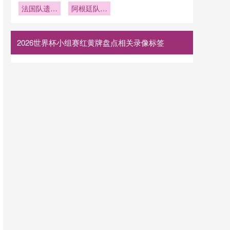
表现的潜在
世界杯北美
法国队遗憾
餐食的三国
阿根廷队成
上演
2026世界
挑战
赛程中72
屈居亚军
检疫标准
功卫冕
杯
场小组赛与
32场淘汰
2026世界杯小组赛红黄牌盘点相关录像标签
赛的叙事张
力