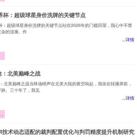
世界杯：超级球星身价洗牌的关键节点
界杯：超级球星身价洗牌的关键节点站在2026年的门槛回望，我心中不禁
复杂的涟漪。作
...详情
球
牌
途：北美巅峰之战
点
途：北美巅峰之战当终场哨声在北美大陆的夜空响起，我坐在转播席前，
平静。三十年了，我见
...详情
：
之
AR技术动态适配的裁判配置优化与判罚精度提升机制研究