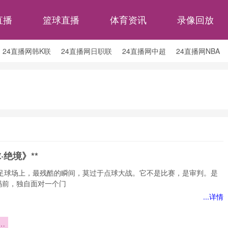
直播
篮球直播
体育资讯
录像回放
24直播网韩K联
24直播网日职联
24直播网中超
24直播网NBA
24直播网中超
24直播网NBA
24直播网世界杯
24直播网中甲
·绝境》**
境足球场上，最残酷的瞬间，莫过于点球大战。它不是比赛，是审判。是
码前，独自面对一个门
...详情
绝