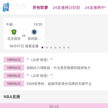
所有联赛
24直播网日职联
24直播网中
中超
19:35
vs
北京国安
深圳新鹏
城
08月07日
观看直播
NBA快讯
**《点球·绝境》**
NBA快讯
加勒比六强暗战：中北美世预赛的隐形角力
NBA热讯
**《点球·绝境》**
NBA热讯
2026世界杯：超级球星身价洗牌的关键节点
NBA直播
07-13