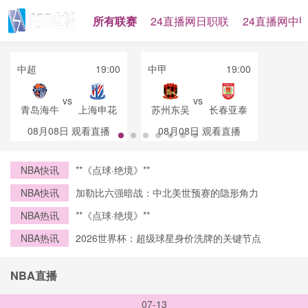
所有联赛
24直播网日职联
24直播网中
中超
19:00
中甲
19:00
vs
vs
青岛海牛
上海申花
苏州东吴
长春亚泰
08月08日
观看直播
08月08日
观看直播
NBA快讯
**《点球·绝境》**
NBA快讯
加勒比六强暗战：中北美世预赛的隐形角力
NBA热讯
**《点球·绝境》**
NBA热讯
2026世界杯：超级球星身价洗牌的关键节点
NBA直播
07-13