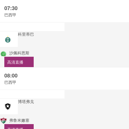
07:30
巴西甲
科里蒂巴
沙佩科恩斯
高清直播
08:00
巴西甲
博塔弗戈
弗鲁米嫩塞