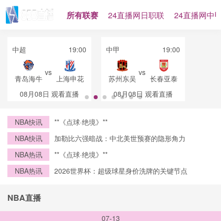
所有联赛
24直播网日职联
24直播网中
中超
19:00
中甲
19:00
vs
vs
青岛海牛
上海申花
苏州东吴
长春亚泰
08月08日
观看直播
08月08日
观看直播
NBA快讯
**《点球·绝境》**
NBA快讯
加勒比六强暗战：中北美世预赛的隐形角力
NBA热讯
**《点球·绝境》**
NBA热讯
2026世界杯：超级球星身价洗牌的关键节点
NBA直播
07-13